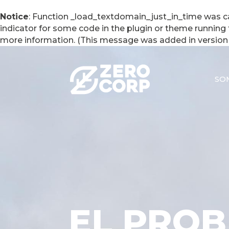
Notice
: Function _load_textdomain_just_in_time was c
indicator for some code in the plugin or theme running 
more information. (This message was added in version 6
SO
EL PROB