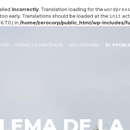
alled
incorrectly
. Translation loading for the
wordpres
too early. Translations should be loaded at the
act
init
.7.0.) in
/home/zerocorp/public_html/wp-includes/f
MOS
COMO LO HACEMOS
SOLUCIONES
EL PROBL
LEMA DE LA