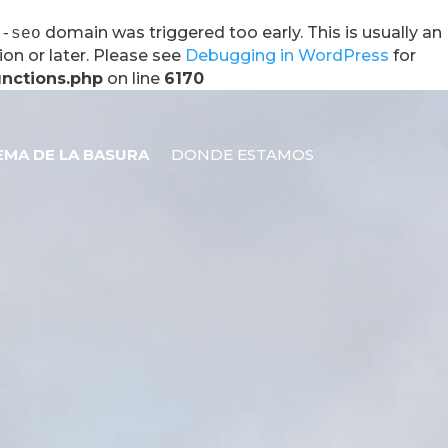
domain was triggered too early. This is usually an
s-seo
ion or later. Please see
Debugging in WordPress
for
unctions.php
on line
6170
EMA DE LA BASURA
DONDE ESTAMOS